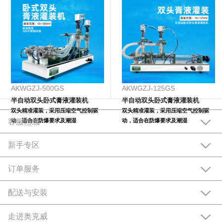
动，适合在防爆要求及潮湿
动，适合在防爆要求及潮湿
AKWGZJ-500GS
AKWGZJ-125GS
半自动双头卧式膏液灌装机
半自动双头卧式膏液灌装机
双头精准灌装，采用压缩空气控制驱
双头精准灌装，采用压缩空气控制驱
客服热线
动，适合在防爆要求及潮湿
动，适合在防爆要求及潮湿
新手专区
订单服务
配送与安装
走进奥克威