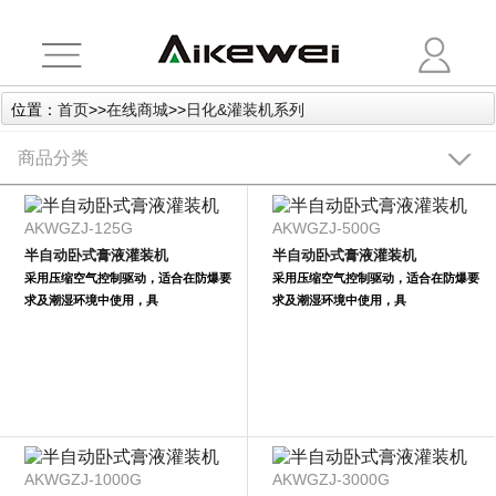
位置：
首页
>>
在线商城
>>
日化&灌装机系列
商品分类
AKWGZJ-125G
AKWGZJ-500G
半自动卧式膏液灌装机
半自动卧式膏液灌装机
采用压缩空气控制驱动，适合在防爆要
采用压缩空气控制驱动，适合在防爆要
求及潮湿环境中使用，具
求及潮湿环境中使用，具
AKWGZJ-1000G
AKWGZJ-3000G