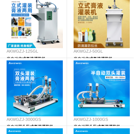
度可达±0.5%，采用
度可达±0.5%，采用
AKWGZJ-125GL
AKWGZJ-50GL
半自动立式膏液灌装机
半自动立式膏液灌装机
精准灌装流动性膏体或液体，灌装精准
精准灌装流动性膏体或液体，灌装精准
度可达±0.5%，采用
度可达±0.5%，采用
AKWGZJ-3000GS
AKWGZJ-1000GS
半自动双头卧式膏液灌装机
半自动双头卧式膏液灌装机
双头精准灌装，采用压缩空气控制驱
双头精准灌装，采用压缩空气控制驱