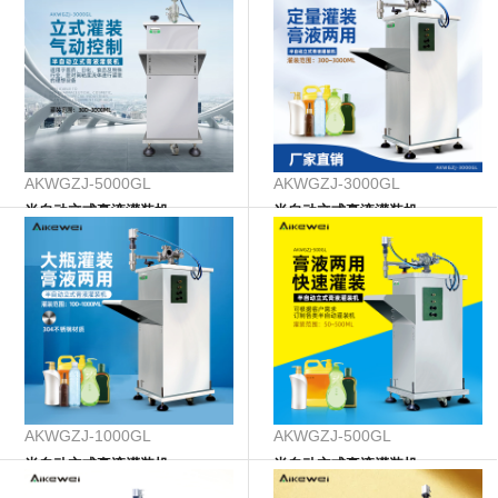
GMP要求，适合在防
AKWGZJ-5000GL
AKWGZJ-3000GL
半自动立式膏液灌装机
半自动立式膏液灌装机
精准灌装流动性膏体或液体，灌装精准
精准灌装流动性膏体或液体，灌装精准
度可达±0.5%，采用
度可达±0.5%，采用
AKWGZJ-1000GL
AKWGZJ-500GL
半自动立式膏液灌装机
半自动立式膏液灌装机
精准灌装流动性膏体或液体，灌装精准
精准灌装流动性膏体或液体，灌装精准