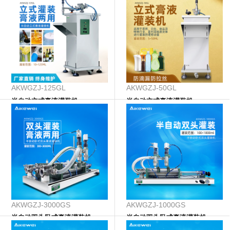
度可达±0.5%，采用
度可达±0.5%，采用
AKWGZJ-125GL
AKWGZJ-50GL
半自动立式膏液灌装机
半自动立式膏液灌装机
精准灌装流动性膏体或液体，灌装精准
精准灌装流动性膏体或液体，灌装精准
度可达±0.5%，采用
度可达±0.5%，采用
AKWGZJ-3000GS
AKWGZJ-1000GS
半自动双头卧式膏液灌装机
半自动双头卧式膏液灌装机
双头精准灌装，采用压缩空气控制驱
双头精准灌装，采用压缩空气控制驱