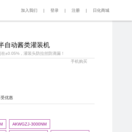
加入我们
|
登录
|
注册
|
日化商城
NM半自动酱类灌装机
在±0.05%，灌装头防拉丝防滴漏！
手机购买
享受优惠
NM
AKWGZJ-3000NM